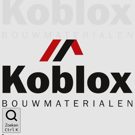
Zoeken
Ctrl
K