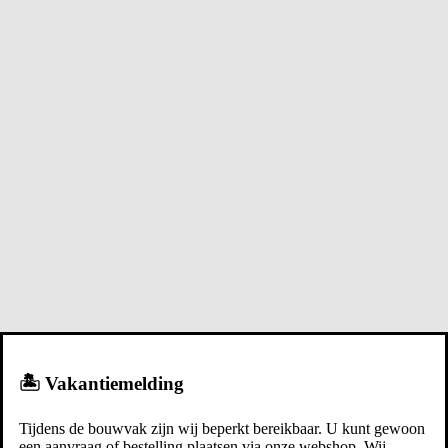
🏝️ Vakantiemelding
Tijdens de bouwvak zijn wij beperkt bereikbaar. U kunt gewoon
een aanvraag of bestelling plaatsen via onze webshop. Wij