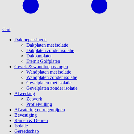
Cart
Daktoepassingen
Dakplaten met isolatie
Dakplaten zonder isolatie
Dakpanplaten
Eternit Golfplaten
Gevel- & wandtoepassingen
Wandplaten met isolatie
Wandplaten zonder isolatie
Gevelplaten met isolatie
Gevelplaten zonder isolatie
Afwerking
Zetwerk
Profielvulling
Afwatering en regenpijpen
Bevestiging
Ramen & Deuren
Isolatie
Gereedschap