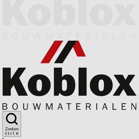
Zoeken
Ctrl
K