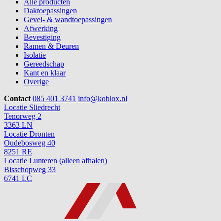
Alle producten
Daktoepassingen
Gevel- & wandtoepassingen
Afwerking
Bevestiging
Ramen & Deuren
Isolatie
Gereedschap
Kant en klaar
Overige
Contact
085 401 3741
info@koblox.nl
Locatie Sliedrecht
Tenorweg 2
3363 LN
Locatie Dronten
Oudebosweg 40
8251 RE
Locatie Lunteren (alleen afhalen)
Bisschopweg 33
6741 LC