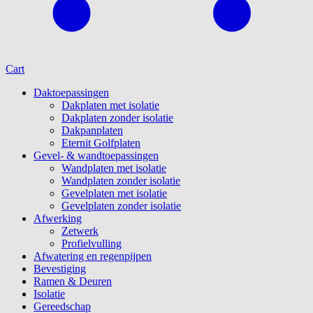
Cart
Daktoepassingen
Dakplaten met isolatie
Dakplaten zonder isolatie
Dakpanplaten
Eternit Golfplaten
Gevel- & wandtoepassingen
Wandplaten met isolatie
Wandplaten zonder isolatie
Gevelplaten met isolatie
Gevelplaten zonder isolatie
Afwerking
Zetwerk
Profielvulling
Afwatering en regenpijpen
Bevestiging
Ramen & Deuren
Isolatie
Gereedschap