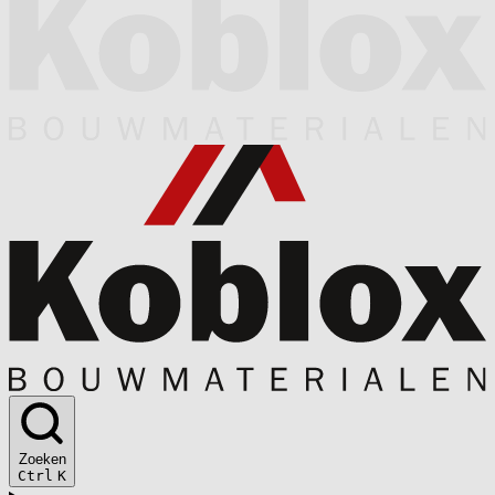
Zoeken
Ctrl
K