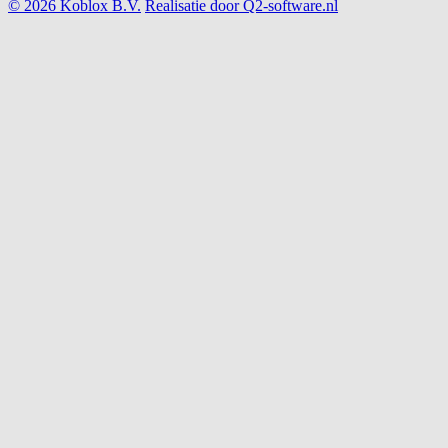
© 2026 Koblox B.V.
Realisatie door Q2-software.nl