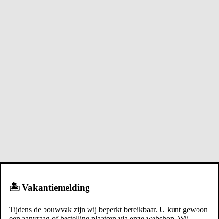
🏝️ Vakantiemelding
Tijdens de bouwvak zijn wij beperkt bereikbaar. U kunt gewoon
een aanvraag of bestelling plaatsen via onze webshop. Wij